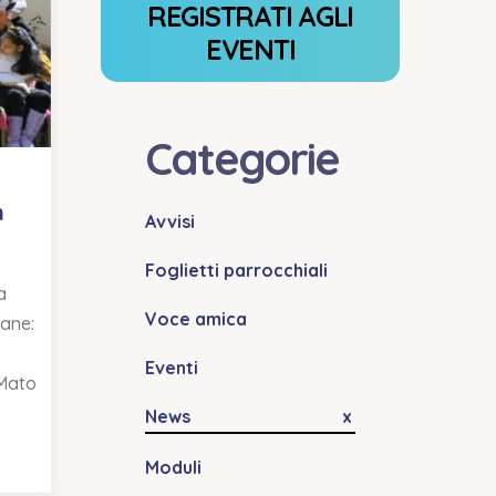
REGISTRATI AGLI
EVENTI
Categorie
n
Avvisi
Foglietti parrocchiali
a
Voce amica
iane:
Eventi
 Mato
News
Moduli