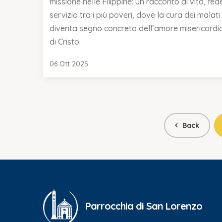
missione nelle Filippine: un racconto di vita, fed
servizio tra i più poveri, dove la cura dei malati
diventa segno concreto dell’amore misericordi
di Cristo.
06 Ott 2025
Back
Parrocchia di San Lorenzo