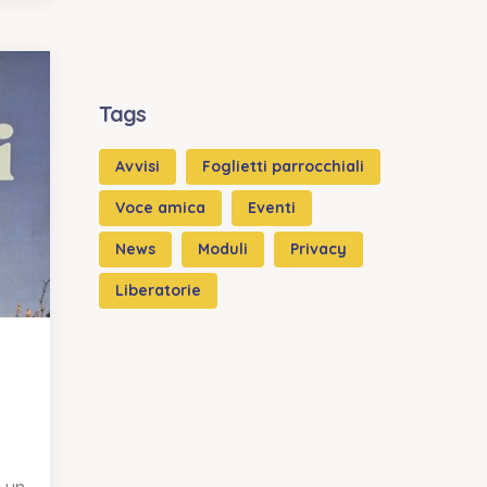
Tags
Avvisi
Foglietti parrocchiali
Voce amica
Eventi
News
Moduli
Privacy
Liberatorie