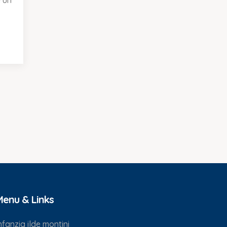
 un
Menu & Links
nfanzia ilde montini