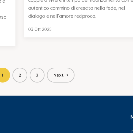
coppie a vivere il tempo del fidanzamento come
e e
autentico cammino di crescita nella fede, nel
dialogo e nell’amore reciproco.
oso
03 Ott 2025
1
2
3
Next
I