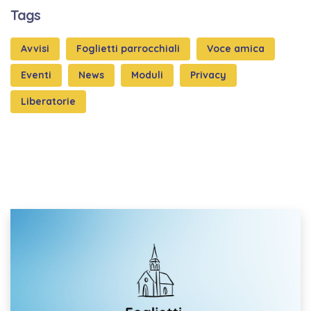
Tags
Avvisi
Foglietti parrocchiali
Voce amica
Eventi
News
Moduli
Privacy
Liberatorie