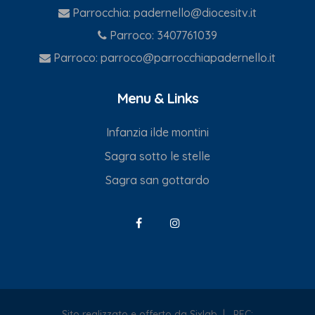
Parrocchia:
padernello@diocesitv.it
Parroco:
3407761039
Parroco:
parroco@parrocchiapadernello.it
Menu & Links
Infanzia ilde montini
Sagra sotto le stelle
Sagra san gottardo
Sito realizzato e offerto da Sixlab
|
PEC: