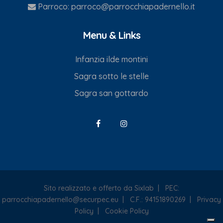
Parroco:
parroco@parrocchiapadernello.it
Menu & Links
Infanzia ilde montini
Sagra sotto le stelle
Sagra san gottardo
Sito realizzato e offerto da Sixlab
|
PEC:
parrocchiapadernello@securpec.eu
|
C.F.: 94151890269
|
Privacy
Policy
|
Cookie Policy