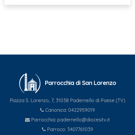
Parrocchia di San Lorenzo
Piazza S. Lorenzo, 7, 31038 Padernello di Paese (TV)
Canonica:
0422959019
Parrocchia:
padernello@diocesitv.it
Parroco:
3407761039