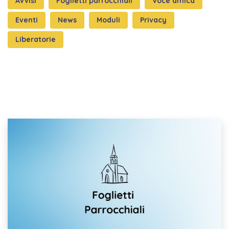
Avvisi
Foglietti parrocchiali
Voce amica
Eventi
News
Moduli
Privacy
Liberatorie